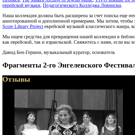
еврейской музыки
,
Педагогического Колледжа Левински
.
Наша коллекция должна быть расширена за счет поиска еще н
аннотированной и дополненной примерами. Мы хотим, чтобы эт
Score Library Project
еврейской музыкой классического жанра, к
Мы ищем средства для превращения нашей коллекции в библио
как еврейской, так и израильской. Свяжитесь с нами, если вы 
Давид Бен-Гершон, музыкальный куратор, основатель
Фрагменты 2-го Энгелевского Фестива
Отзывы