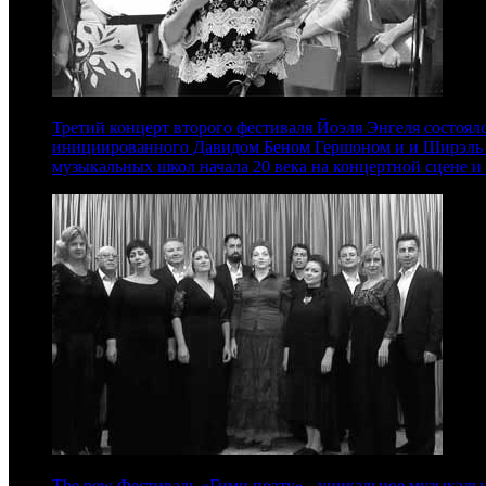
Третий концерт второго фестиваля Йоэля Энгеля состоялс
инициированного Давидом Беном Гершоном и и Ширэль Да
музыкальных школ начала 20 века на концертной сцене 
The new Фестиваль «Гимн поэту» - уникальное музыкальн