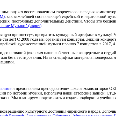
занимающаяся восстановлением творческого наследия композито
EM)
, как важнейшей составляющей еврейской и израильской муз
ских, постоянных дополнительных действий. Чтобы это бесценн
щение Музыки" (иврит)
спящую принцессу», превратить культурный артефакт в музыку
е ста лет! С 2008 года мы организуем концерты, лекции-концерт
ейской художественной музыки прошло 7 концертов в 2017, 4 -в 
видео названий (включая наши собственные концертные и студий
а для бета-тестирования. Из-за специфики материала поддержка
кациями.
салиме
и представляем преподавателям школы композиторов OEN
ции по истории музыки, используя наши авторские записи. Студ
ссказы. Мы планируем подготовить и издать подборки и учебни
возвращению культурного достояния еврейского народа, допол
ewish Research
,
Ахроновского Общества
,
Музыкального центра 