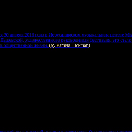
я 30 апреля 2018 года в Иерусалимском музыкальном центре Mish
шевской, художественного руководителя фестиваля, это стало 
и в общественной жизни.
(by Pamela Hickman)
ое событие, пожалуй, первое в своем роде. Он посвящен произв