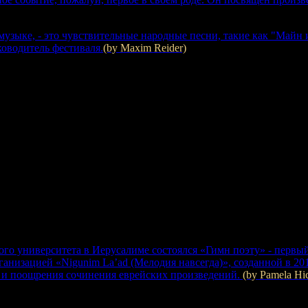
музыке, - это чувствительные народные песни, такие как "Майн и
оводитель фестиваля.
(by Maxim Reider)
ого университета в Иерусалиме состоялся «Гимн поэту» - первы
ганизацией «Nigunim La’ad (Мелодия навсегда)», созданной в 
 и поощрения сочинения еврейских произведений.
(by Pamela Hi