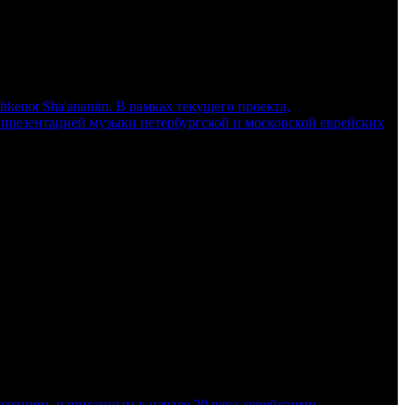
kenot Sha'ananim. В рамках текущего проекта,
презентацией музыки петербургской и московской еврейских
едениям, написанным в начале 20 века еврейскими