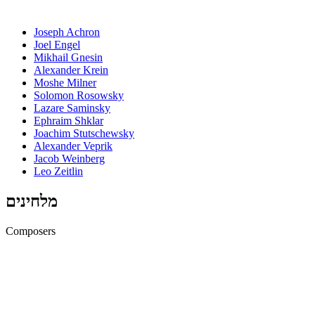
Joseph Achron
Joel Engel
Mikhail Gnesin
Alexander Krein
Moshe Milner
Solomon Rosowsky
Lazare Saminsky
Ephraim Shklar
Joachim Stutschewsky
Alexander Veprik
Jacob Weinberg
Leo Zeitlin
מלחינים
Composers